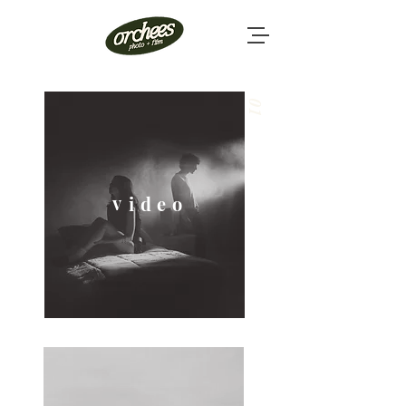
01
v
i
d
e
o