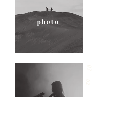
o
t
o
p
h
03
02
s
g
d
e
i
n